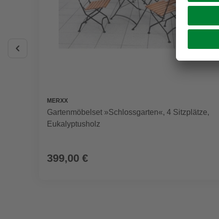
MERXX
Gartenmöbelset »Schlossgarten«, 4 Sitzplätze,
Eukalyptusholz
399,00 €