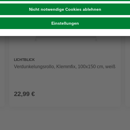
LICHTBLICK
Verdunkelungsrollo, ‎‎Klemmfix, 100x150 cm‎‎, weiß
22,99 €