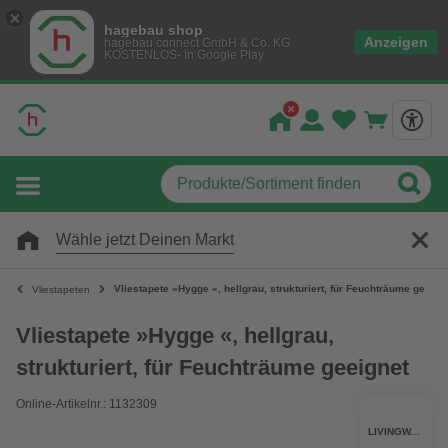
hagebau shop
Anzeigen
hagebau connect GmbH & Co. KG
KOSTENLOS- In Google Play
Wähle jetzt Deinen Markt
Vliestapete »Hygge «, hellgrau, strukturiert, für Feuchträume geeign
Vliestapeten
Vliestapete »Hygge «, hellgrau,
strukturiert, für Feuchträume geeignet
Online-Artikelnr.: 1132309
LIVINGWALLS