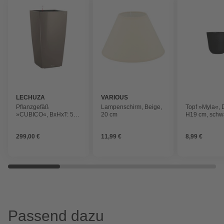
LECHUZA
VARIOUS
Pflanzgefäß
Lampenschirm, Beige,
Topf »Myla«, 
»CUBICO«, BxHxT: 50
20 cm
H19 cm, schw
x 95 x 51 cm, taupe
299,00 €
11,99 €
8,99 €
Passend dazu