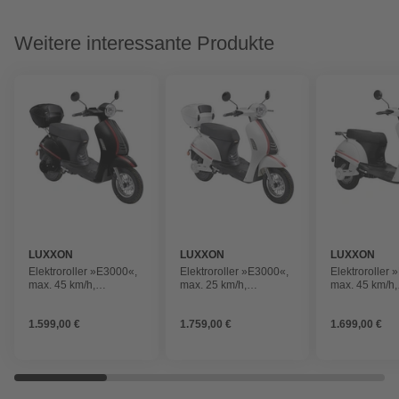
Weitere interessante Produkte
LUXXON
LUXXON
LUXXON
Elektroroller »E3000«,
Elektroroller »E3000«,
Elektroroller
max. 45 km/h,
max. 25 km/h,
max. 45 km/h,
Reichweite: 59 km,
Reichweite: 65 km,
Reichweite: 5
schwarz
weiß
weiß
1.599,00 €
1.759,00 €
1.699,00 €