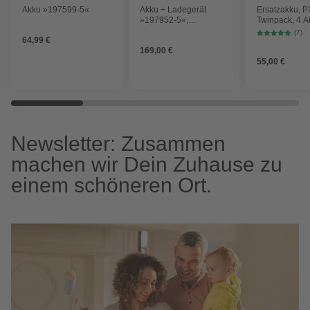
Akku »197599-5«
Akku + Ladegerät
Ersatzakku, 
»197952-5«,
Twinpack, 4 Ah
türkis/schwarz
Lithium-Ionen,
(7)
64,99 €
Schwarz
169,00 €
55,00 €
Newsletter: Zusammen
machen wir Dein Zuhause zu
einem schöneren Ort.