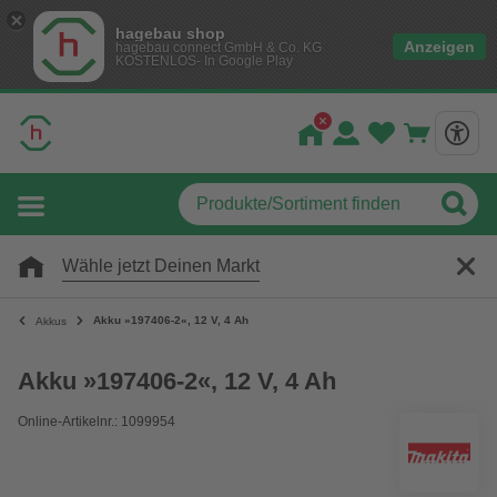
hagebau shop
Anzeigen
hagebau connect GmbH & Co. KG
KOSTENLOS- In Google Play
Wähle jetzt Deinen Markt
Akku »197406-2«, 12 V, 4 Ah
Akkus
Akku »197406-2«, 12 V, 4 Ah
Online-Artikelnr.: 1099954