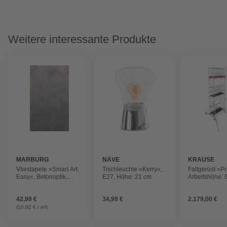
Weitere interessante Produkte
MARBURG
NÄVE
KRAUSE
Vliestapete »Smart Art
Tischleuchte »Kerry«,
Faltgerüst »P
Easy«, Betonoptik,
E27, Höhe: 21 cm
Arbeitshöhe: 
greige
max. 200 kg/m
Aluminium
42,99 €
34,99 €
2.179,00 €
(10,02 € / m²)