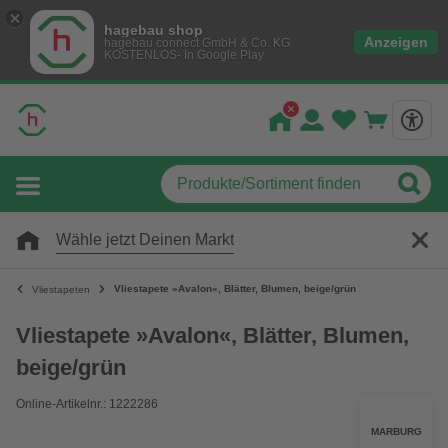
hagebau shop
Anzeigen
hagebau connect GmbH & Co. KG
KOSTENLOS- In Google Play
Wähle jetzt Deinen Markt
Vliestapete »Avalon«, Blätter, Blumen, beige/grün
Vliestapeten
Vliestapete »Avalon«, Blätter, Blumen,
beige/grün
Online-Artikelnr.: 1222286
MARBURG