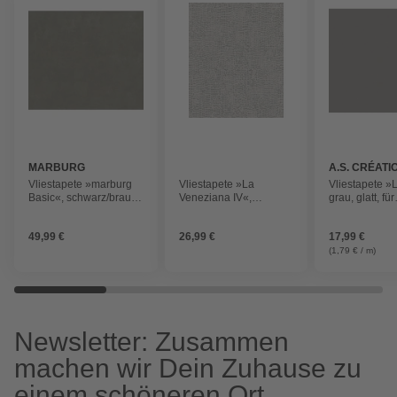
MARBURG
A.S. CRÉATI
Vliestapete »marburg
Vliestapete »La
Vliestapete »L
Basic«, schwarz/braun,
Veneziana IV«,
grau, glatt, für
glatt
greige/platingraufarben,
Feuchträume 
glatt
49,99 €
26,99 €
17,99 €
(1,79 € / m)
Newsletter: Zusammen
machen wir Dein Zuhause zu
einem schöneren Ort.