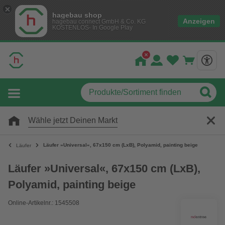
hagebau shop
Anzeigen
hagebau connect GmbH & Co. KG
KOSTENLOS- In Google Play
Wähle jetzt Deinen Markt
Läufer »Universal«, 67x150 cm (LxB), Polyamid, painting beige
Läufer
Läufer »Universal«, 67x150 cm (LxB),
Polyamid, painting beige
Online-Artikelnr.: 1545508