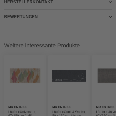
HERSTELLERKONTAKT
BEWERTUNGEN
Weitere interessante Produkte
MD ENTREE
MD ENTREE
MD ENTREE
Läufer »Universal«,
Läufer »Cook & Wash«,
Läufer »Unive
67x150 cm (LxB),
50 x 150 cm, kitchen
67X150 cm (L