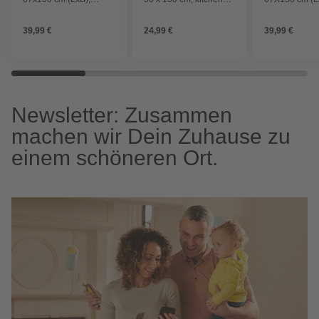
Polyamid, summer
black
Polyamid, me
leaves
stitch anthra
39,99 €
24,99 €
39,99 €
Newsletter: Zusammen
machen wir Dein Zuhause zu
einem schöneren Ort.