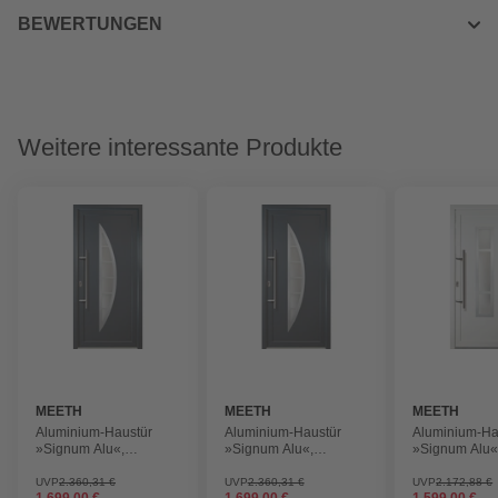
BEWERTUNGEN
Weitere interessante Produkte
MEETH
MEETH
MEETH
Aluminium-Haustür
Aluminium-Haustür
Aluminium-Ha
»Signum Alu«,
»Signum Alu«,
»Signum Alu«
satiniertes Glas, titan,
satiniertes Glas, titan,
satiniertes Gl
nach Innen öffnend,
nach Innen öffnend,
nach Innen öf
UVP
2.360,31 €
UVP
2.360,31 €
UVP
2.172,88 €
1.699,00 €
1.699,00 €
1.599,00 €