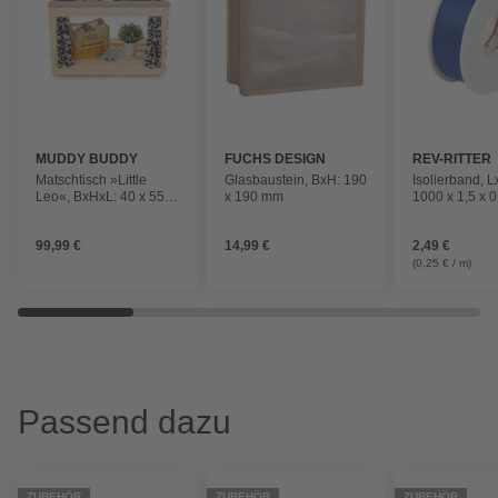
MUDDY BUDDY
FUCHS DESIGN
REV-RITTER
Matschtisch »Little
Glasbaustein, BxH: 190
Isolierband, 
Leo«, BxHxL: 40 x 55 x
x 190 mm
1000 x 1,5 x 
80 cm, ab 3 Jahren
Kunststoff, Kun
99,99 €
14,99 €
2,49 €
(0,25 € / m)
Passend dazu
ZUBEHÖR
ZUBEHÖR
ZUBEHÖR