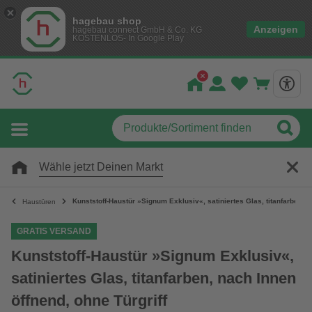
hagebau shop
Anzeigen
hagebau connect GmbH & Co. KG
KOSTENLOS- In Google Play
Wähle jetzt Deinen Markt
Kunststoff-Haustür »Signum Exklusiv«, satiniertes Glas, titanfarben, n
Haustüren
GRATIS VERSAND
Kunststoff-Haustür »Signum Exklusiv«,
satiniertes Glas, titanfarben, nach Innen
öffnend, ohne Türgriff