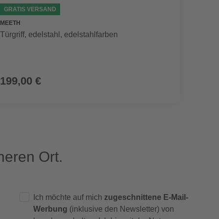
GRATIS VERSAND
GRATI
MEETH
MEETH
Türgriff, edelstahl, edelstahlfarben
Türgrif
UVP
308,2
199,00 €
239,
eren Ort.
Ich möchte auf mich
zugeschnittene E-Mail-
Werbung
(inklusive den Newsletter) von