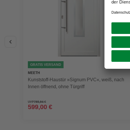
GRATIS VERSAND
MEETH
Kunststoff-Haustür »Signum PVC«, weiß, nach
Innen öffnend, ohne Türgriff
UVP
785,94 €
599,00 €