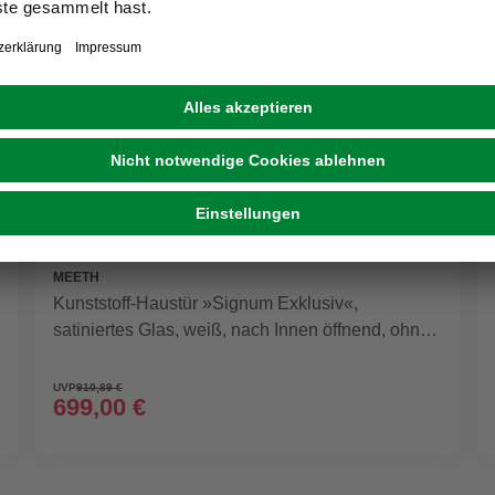
GRATIS VERSAND
MEETH
Kunststoff-Haustür »Signum Exklusiv«,
satiniertes Glas, weiß, nach Innen öffnend, ohne
Türgriff
UVP
910,89 €
699,00 €