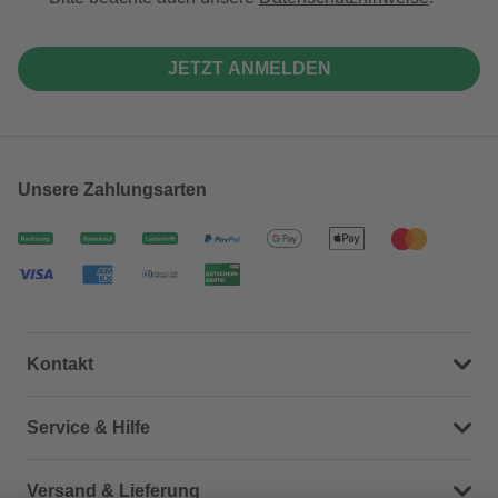
JETZT ANMELDEN
Unsere Zahlungsarten
Kontakt
Dein Kontakt zu uns
Service & Hilfe
Häufige Fragen (FAQ)
Versand & Lieferung