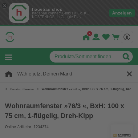
hagebau shop
Anzeigen
hagebau connect GmbH & Co. KG
KOSTENLOS- In Google Play
Wähle jetzt Deinen Markt
Wohnraumfenster »76/3 «, BxH: 100 x 75 cm, 1-flügelig, Dreh-Ki
Kunststofffenster
Wohnraumfenster »76/3 «, BxH: 100 x
75 cm, 1-flügelig, Dreh-Kipp
Online-Artikelnr.: 1234374