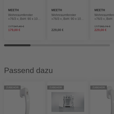
MEETH
MEETH
MEETH
Wohnraumfenster
Wohnraumfenster
Wohnraumfen
»76/3 «, BxH: 90 x 100
»76/3 «, BxH: 90 x 100
»76/3 «, BxH:
cm, 1-flügelig, Dreh-
cm, 1-flügelig, Dreh-
120 cm, 1-flüg
Kipp
Kipp
Dreh-Kipp
UVP
247,40 €
UVP
282,74 €
179,00 €
229,00 €
229,00 €
Passend dazu
ZUBEHÖR
ZUBEHÖR
ZUBEHÖR