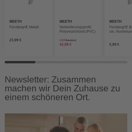
MEETH
MEETH
MEETH
Fenstergriff, Metall
Verbreiterungsprofil,
Fenstergriff, B
Polyvinylchlorid (PVC)
cm, Aluminiu
23,99 €
UVP
54,62 €
42,99 €
5,99 €
Newsletter: Zusammen
machen wir Dein Zuhause zu
einem schöneren Ort.