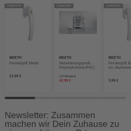
ZUBEHÖR
ZUBEHÖR
ZUBEHÖR
MEETH
MEETH
MEETH
Fenstergriff, Metall
Verbreiterungsprofil,
Fenstergriff, B
Polyvinylchlorid (PVC)
cm, Aluminiu
23,99 €
UVP
54,62 €
42,99 €
5,99 €
Newsletter: Zusammen
machen wir Dein Zuhause zu