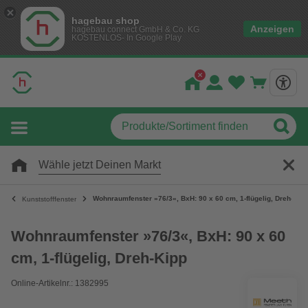
hagebau shop
Anzeigen
hagebau connect GmbH & Co. KG
KOSTENLOS- In Google Play
Wähle jetzt Deinen Markt
Wohnraumfenster »76/3«, BxH: 90 x 60 cm, 1-flügelig, Dreh-Kipp
Kunststofffenster
Wohnraumfenster »76/3«, BxH: 90 x 60
cm, 1-flügelig, Dreh-Kipp
Online-Artikelnr.: 1382995