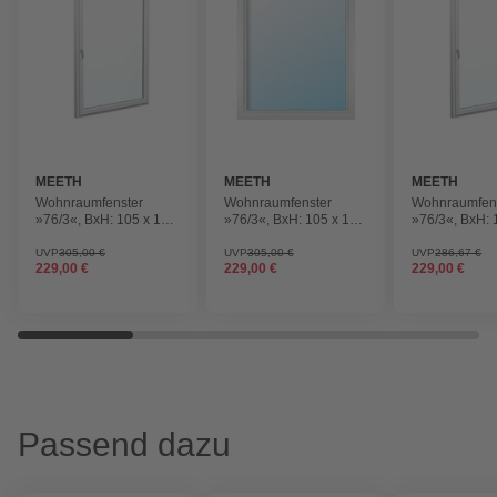
MEETH
MEETH
MEETH
Wohnraumfenster
Wohnraumfenster
Wohnraumfen
»76/3«, BxH: 105 x 135
»76/3«, BxH: 105 x 135
»76/3«, BxH: 
cm, 1-flügelig, Dreh-
cm, 1-flügelig, Dreh-
cm, 1-flügelig
Kipp
Kipp
Kipp
UVP
305,00 €
UVP
305,00 €
UVP
286,67 €
229,00 €
229,00 €
229,00 €
Passend dazu