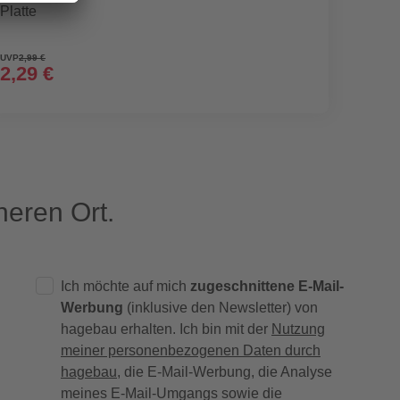
Platte
600 g
UVP
2,99 €
2,29 €
20,9
(5,83 € / 
eren Ort.
Ich möchte auf mich
zugeschnittene E-Mail-
Werbung
(inklusive den Newsletter) von
hagebau erhalten. Ich bin mit der
Nutzung
meiner personenbezogenen Daten durch
hagebau
, die E-Mail-Werbung, die Analyse
meines E-Mail-Umgangs sowie die