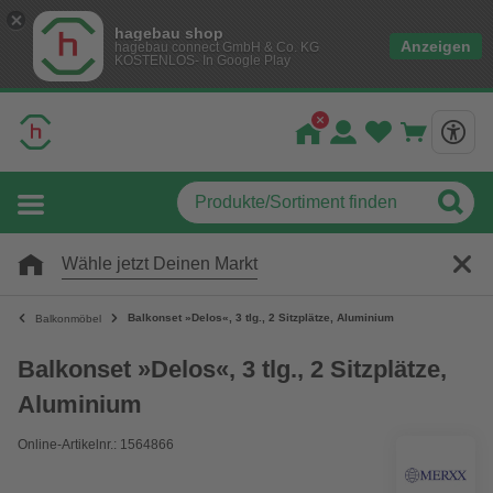
hagebau shop
Anzeigen
hagebau connect GmbH & Co. KG
KOSTENLOS- In Google Play
Wähle jetzt Deinen Markt
Balkonset »Delos«, 3 tlg., 2 Sitzplätze, Aluminium
Balkonmöbel
Balkonset »Delos«, 3 tlg., 2 Sitzplätze,
Aluminium
Online-Artikelnr.: 1564866