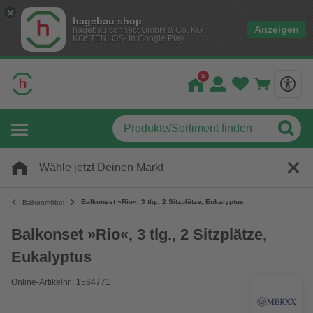
hagebau shop
Anzeigen
hagebau connect GmbH & Co. KG
KOSTENLOS- In Google Play
Wähle jetzt Deinen Markt
Balkonset »Rio«, 3 tlg., 2 Sitzplätze, Eukalyptus
Balkonmöbel
Balkonset »Rio«, 3 tlg., 2 Sitzplätze,
Eukalyptus
Online-Artikelnr.: 1564771