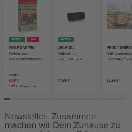
AKTION
-30
AKTION
WOLF GARTEN
LECHUZA
PEDDY SHIEL
Balkon- und
Balkonkasten
Balkonumrandu
Kübelpflanzendünger,
»BALCONERA
Hart-Polyethyle
1,9 kg, Granulat - grau
Cottage«, BxHxT: 50 x
(HDPE), LxH: 5
19 x 19 cm, Kunststoff -
cm - gelb
schwarz
11,99 €
8,39 €
34,99 €
22,99 €
4,42 € / Kilogramm
Newsletter: Zusammen
machen wir Dein Zuhause zu