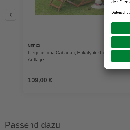
MERXX
Liege »Copa Cabana«, Eukalyptusholz, inkl.
Auflage
109,00 €
Passend dazu