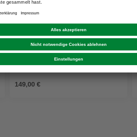
GARDEN PLEASURE
Faltliege »Nassau«, Eukalyptusholz, inkl. Auflage
149,00 €