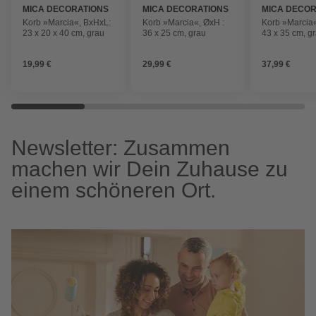
MICA DECORATIONS
MICA DECORATIONS
MICA DECOR
Korb »Marcia«, BxHxL:
Korb »Marcia«, ØxH :
Korb »Marcia«
23 x 20 x 40 cm, grau
36 x 25 cm, grau
43 x 35 cm, g
19,99 €
29,99 €
37,99 €
Newsletter: Zusammen
machen wir Dein Zuhause zu
einem schöneren Ort.