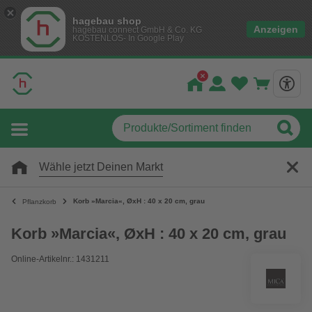
hagebau shop
Anzeigen
hagebau connect GmbH & Co. KG
KOSTENLOS- In Google Play
Wähle jetzt Deinen Markt
Korb »Marcia«, ØxH : 40 x 20 cm, grau
Pflanzkorb
Korb »Marcia«, ØxH : 40 x 20 cm, grau
Online-Artikelnr.: 1431211