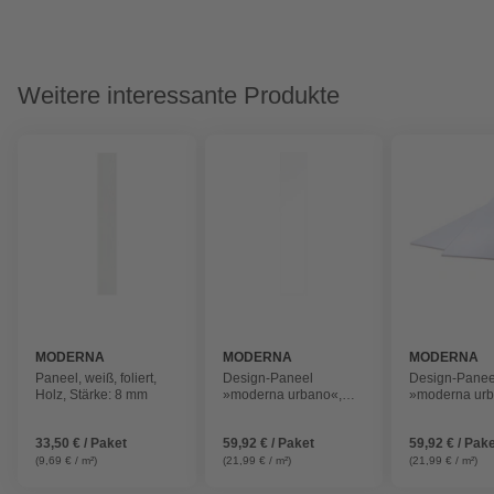
Weitere interessante Produkte
MODERNA
MODERNA
MODERNA
Paneel, weiß, foliert,
Design-Paneel
Design-Panee
Holz, Stärke: 8 mm
»moderna urbano«,
»moderna urb
weiß, foliert, Holz,
weiß, foliert, H
Stärke: 10 mm, mit
Stärke: 10 mm
33,50 € / Paket
59,92 € / Paket
59,92 € / Pak
Mini-Fuge
Mini-Fuge
(9,69 € / m²)
(21,99 € / m²)
(21,99 € / m²)