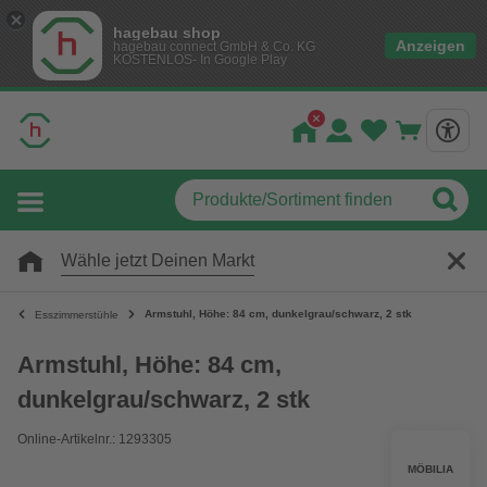
hagebau shop
Anzeigen
hagebau connect GmbH & Co. KG
KOSTENLOS- In Google Play
Wähle jetzt Deinen Markt
Armstuhl, Höhe: 84 cm, dunkelgrau/schwarz, 2 stk
Esszimmerstühle
Armstuhl, Höhe: 84 cm,
dunkelgrau/schwarz, 2 stk
Online-Artikelnr.: 1293305
MÖBILIA