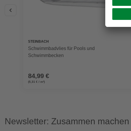
STEINBACH
Schwimmbadvlies für Pools und
Schwimmbecken
84,99 €
(5,31 € / m²)
Newsletter: Zusammen machen w