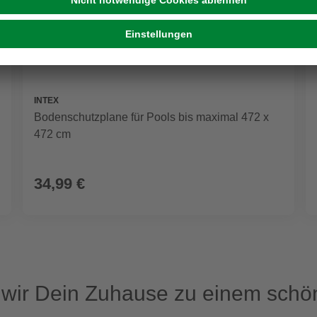
INTEX
Bodenschutzplane für Pools bis maximal 472 x
472 cm
34,99 €
ir Dein Zuhause zu einem schön