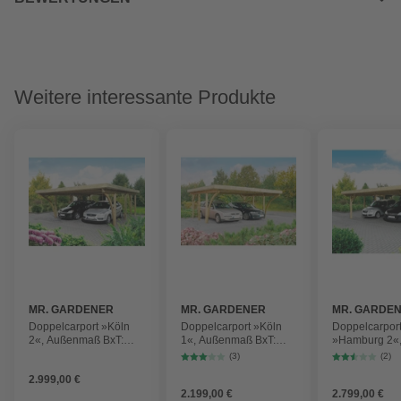
Weitere interessante Produkte
MR. GARDENER
MR. GARDENER
MR. GARDE
Doppelcarport »Köln
Doppelcarport »Köln
Doppelcarpor
2«, Außenmaß BxT:
1«, Außenmaß BxT:
»Hamburg 2«
604 x 760 cm, braun,
604 x 504 cm, braun,
Außenmaß BxT
(3)
(2)
Holzart: Kiefer
Holzart: Kiefer
760 cm, braun,
2.999,00 €
Kiefer
2.199,00 €
2.799,00 €