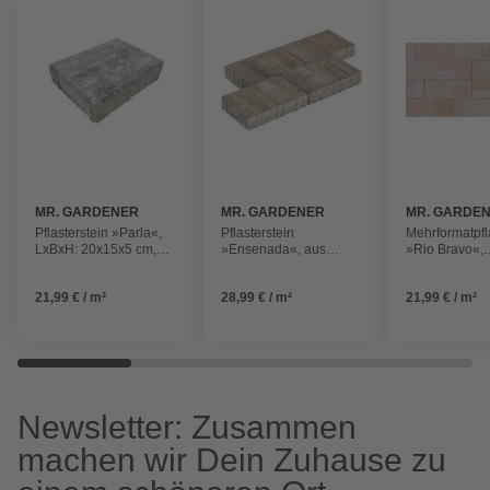
MR. GARDENER
MR. GARDENER
MR. GARDE
Pflasterstein »Parla«,
Pflasterstein
Mehrformatpfl
LxBxH: 20x15x5 cm,
»Ensenada«, aus
»Rio Bravo«,
schwarz/weiß
Beton
Verlegeeinheit
ca. 120 x 80 x
21,99 € / m²
28,99 € / m²
21,99 € / m²
sandstein
Newsletter: Zusammen
machen wir Dein Zuhause zu