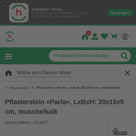
hagebau shop
Anzeigen
hagebau connect GmbH & Co. KG
KOSTENLOS- In Google Play
Wähle jetzt Deinen Markt
Pflasterstein »Parla«, LxBxH: 20x15x5 cm, muschelkalk
Pflastersteine
Pflasterstein »Parla«, LxBxH: 20x15x5
cm, muschelkalk
Online-Artikelnr.: 1414927