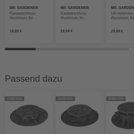
MR. GARDENER
MR. GARDENER
MR. GARDE
Randabschluss,
Randabschluss,
UK-Verbinder,
Aluminium, für
Aluminium, für
Aluminium, Bx
Plattenbeläge
Plattenbeläge
150mm, 30 St
16,99 €
18,99 €
29,99 €
Passend dazu
ZUBEHÖR
ZUBEHÖR
ZUBEHÖR