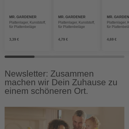
MR. GARDENER
MR. GARDENER
MR. GARDE
Plattenlager, Kunststoff,
Plattenlager, Kunststoff,
Plattenlager, K
für Plattenbeläge
für Plattenbeläge
für Plattenbel
3,39 €
4,79 €
4,69 €
Newsletter: Zusammen
machen wir Dein Zuhause zu
einem schöneren Ort.