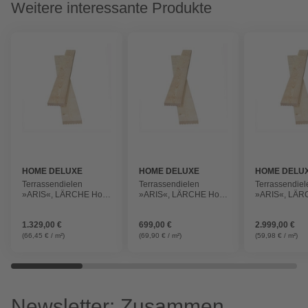
Weitere interessante Produkte
HOME DELUXE
HOME DELUXE
HOME DELU
Terrassendielen
Terrassendielen
Terrassendiel
»ARIS«, LÄRCHE Holz
»ARIS«, LÄRCHE Holz
»ARIS«, LÄR
20m²
10m²
50m²
1.329,00 €
699,00 €
2.999,00 €
(66,45 € / m²)
(69,90 € / m²)
(59,98 € / m²)
Newsletter: Zusammen