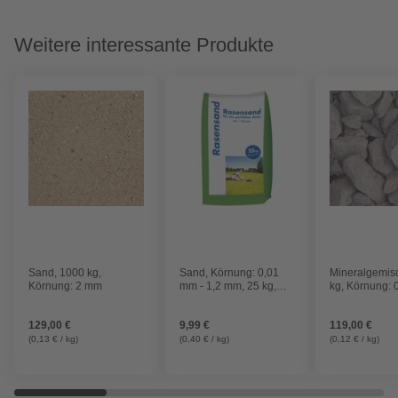
Weitere interessante Produkte
Sand, 1000 kg,
Sand, Körnung: 0,01
Mineralgemis
Körnung: 2 mm
mm - 1,2 mm, 25 kg,
kg, Körnung:
braun
129,00 €
9,99 €
119,00 €
(0,13 € / kg)
(0,40 € / kg)
(0,12 € / kg)