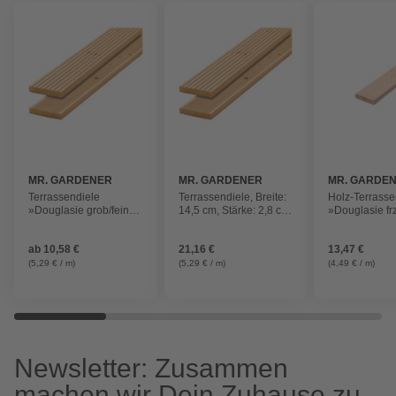
MR. GARDENER
MR. GARDENER
MR. GARDE
Terrassendiele
Terrassendiele, Breite:
Holz-Terrasse
»Douglasie grob/fein«,
14,5 cm, Stärke: 2,8 cm,
»Douglasie frz
Breite: 14,5 cm, Stärke:
1 Stk.
Breite: 12 cm,
2,8 cm, 1 Stk.
2,8 cm, 1 Stk.
ab
10,58 €
21,16 €
13,47 €
(5,29 € / m)
(5,29 € / m)
(4,49 € / m)
Newsletter: Zusammen
machen wir Dein Zuhause zu