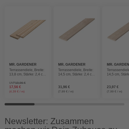
MR. GARDENER
MR. GARDENER
MR. GARDE
Terrassendiele, Breite:
Terrassendiele, Breite:
Terrassendiele
13,8 cm, Stärke: 2,4 cm,
14,5 cm, Stärke: 2,4 cm,
14,5 cm, Stärk
1 Stk.
1 Stk.
1 Stk.
UVP
19,96 €
17,56 €
31,96 €
23,97 €
(4,39 € / m)
(7,99 € / m)
(7,99 € / m)
Newsletter: Zusammen