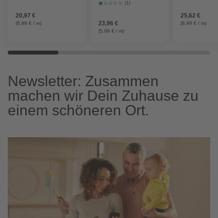
cm, Wendediele
mm
geriffelt«, Bre
(1)
grau/braun,
Stärke: 1,9 cm
20,97 €
25,62 €
coextrudiert
gebürstet
23,96 €
(6,99 € / m)
(8,99 € / m)
(5,99 € / m)
Newsletter: Zusammen
machen wir Dein Zuhause zu
einem schöneren Ort.