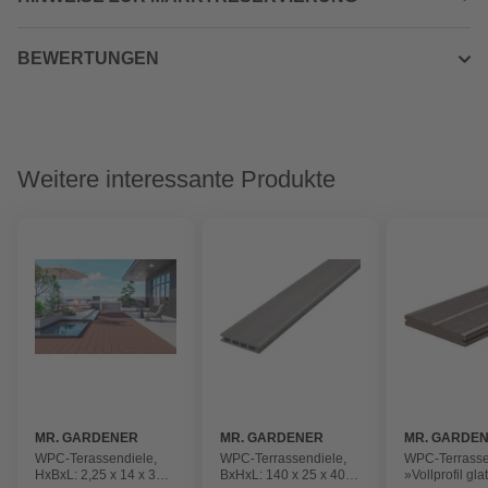
BEWERTUNGEN
Weitere interessante Produkte
MR. GARDENER
MR. GARDENER
MR. GARDE
WPC-Terassendiele,
WPC-Terrassendiele,
WPC-Terrasse
HxBxL: 2,25 x 14 x 300
BxHxL: 140 x 25 x 4000
»Vollprofil gla