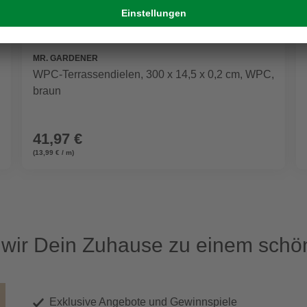
MR. GARDENER
WPC-Terrassendielen, 300 x 14,5 x 0,2 cm, WPC,
braun
41,97 €
(13,99 € / m)
ir Dein Zuhause zu einem schön
Exklusive Angebote und Gewinnspiele