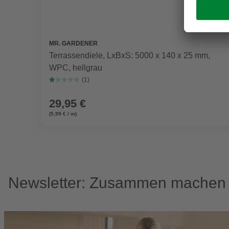
MR. GARDENER
Terrassendiele, LxBxS: 5000 x 140 x 25 mm,
WPC, hellgrau
(1)
29,95 €
(5,99 € / m)
Newsletter: Zusammen machen w