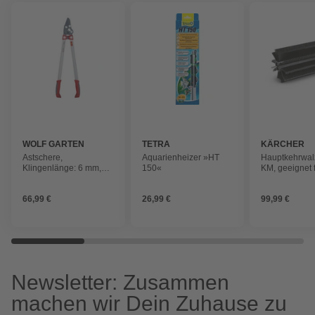
WOLF GARTEN
TETRA
KÄRCHER
Astschere,
Aquarienheizer »HT
Hauptkehrwalz
Klingenlänge: 6 mm,
150«
KM, geeignet f
Stahl
Innen- und
Außenbereic
66,99 €
26,99 €
99,99 €
Newsletter: Zusammen
machen wir Dein Zuhause zu