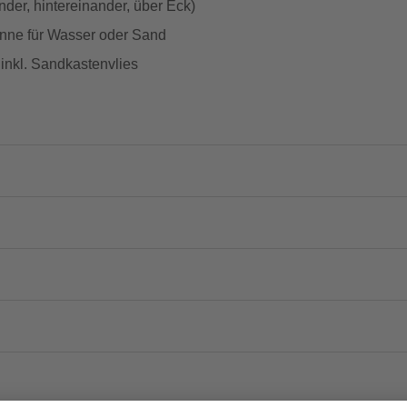
nder, hintereinander, über Eck)
anne für Wasser oder Sand
 inkl. Sandkastenvlies