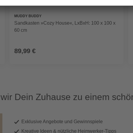
MUDDY BUDDY
Sandkasten »Cozy House«, LxBxH: 100 x 100 x
60 cm
89,99 €
ir Dein Zuhause zu einem schön
Exklusive Angebote und Gewinnspiele
Kreative Ideen & nützliche Heimwerker-Tipps