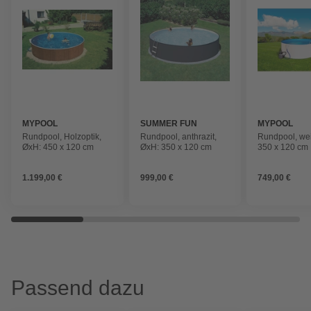
MYPOOL
SUMMER FUN
MYPOOL
Rundpool, Holzoptik,
Rundpool, anthrazit,
Rundpool, we
ØxH: 450 x 120 cm
ØxH: 350 x 120 cm
350 x 120 cm
1.199,00 €
999,00 €
749,00 €
Passend dazu