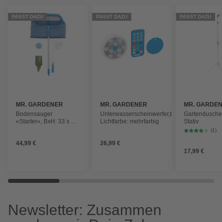
PASST DAZU
PASST DAZU
PASST DAZU
MR. GARDENER
MR. GARDENER
MR. GARDE
Bodensauger
Unterwasserscheinwerfer,batteriebetrieben,
Gartendusche,
»Starter«, BxH: 33 x 39
Lichtfarbe: mehrfarbig
Stativ
cm, für
(1)
Schwimmbecken
44,99 €
26,99 €
17,99 €
Newsletter: Zusammen