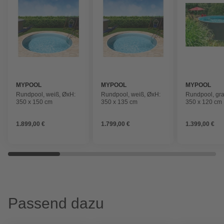
MYPOOL
MYPOOL
MYPOOL
Rundpool, weiß, ØxH:
Rundpool, weiß, ØxH:
Rundpool, gra
350 x 150 cm
350 x 135 cm
350 x 120 cm
1.899,00 €
1.799,00 €
1.399,00 €
Passend dazu