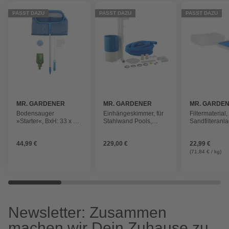
PASST DAZU
PASST DAZU
PASST DAZU
MR. GARDENER
MR. GARDENER
MR. GARDE
Bodensauger
Einhängeskimmer, für
Filtermaterial,
»Starter«, BxH: 33 x 39
Stahlwand Pools,
Sandfilteranl
cm, für
Kunststoff
Schwimmbecken
44,99 €
229,00 €
22,99 €
(71,84 € / kg)
Newsletter: Zusammen
machen wir Dein Zuhause zu