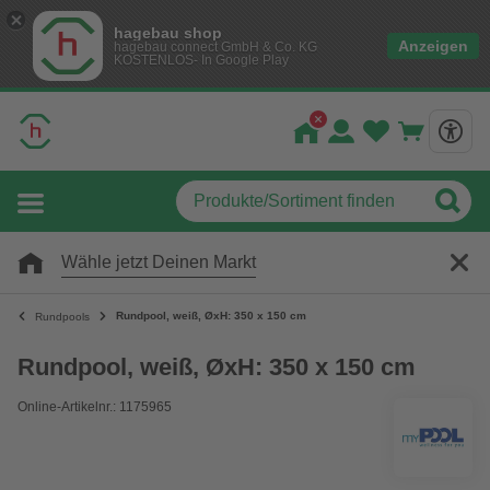
hagebau shop
Anzeigen
hagebau connect GmbH & Co. KG
KOSTENLOS- In Google Play
Wähle jetzt Deinen Markt
Rundpool, weiß, ØxH: 350 x 150 cm
Rundpools
Rundpool, weiß, ØxH: 350 x 150 cm
Online-Artikelnr.: 1175965