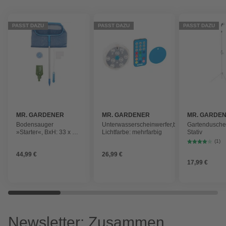
PASST DAZU
PASST DAZU
PASST DAZU
MR. GARDENER
MR. GARDENER
MR. GARDE
Bodensauger
Unterwasserscheinwerfer,batteriebetrieben,
Gartendusche,
»Starter«, BxH: 33 x 39
Lichtfarbe: mehrfarbig
Stativ
cm, für
(1)
Schwimmbecken
44,99 €
26,99 €
17,99 €
Newsletter: Zusammen