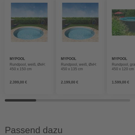
MYPOOL
MYPOOL
MYPOOL
Rundpool, weiß, ØxH:
Rundpool, weiß, ØxH:
Rundpool, gra
450 x 150 cm
450 x 135 cm
450 x 120 cm
2.399,00 €
2.199,00 €
1.599,00 €
Passend dazu