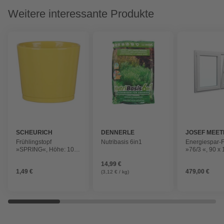
Weitere interessante Produkte
SCHEURICH
DENNERLE
JOSEF MEET
FENSTER U
Frühlingstopf
Nutribasis 6in1
Energiespar-F
TÜREN
»SPRING«, Höhe: 10,5
»76/3 «, 90 x
cm, gelb, Keramik
(BxH), Dreh/D
14,99 €
1,49 €
479,00 €
(3,12 € / kg)