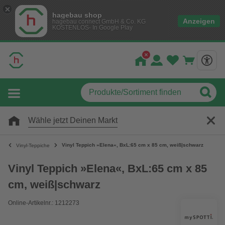
hagebau shop
Anzeigen
hagebau connect GmbH & Co. KG
KOSTENLOS- In Google Play
Wähle jetzt Deinen Markt
Vinyl Teppich »Elena«, BxL:65 cm x 85 cm, weiß|schwarz
Vinyl-Teppiche
Vinyl Teppich »Elena«, BxL:65 cm x 85
cm, weiß|schwarz
Online-Artikelnr.: 1212273