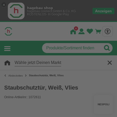
hagebau shop
Anzeigen
hagebau connect GmbH & Co. KG
KOSTENLOS- In Google Play
Wähle jetzt Deinen Markt
Staubschutztür, Weiß, Vlies
Abdeckvlies
Staubschutztür, Weiß, Vlies
Online-Artikelnr.: 1072611
NESPOLI