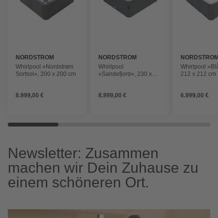
NORDSTROM
NORDSTROM
NORDSTRO
Whirlpool »Nordstrøm
Whirlpool
Whirlpool »Bl
Sortsol«, 200 x 200 cm
»Sandefjord«, 230 x
212 x 212 cm
230 cm
8.999,00 €
8.999,00 €
6.999,00 €
Newsletter: Zusammen
machen wir Dein Zuhause zu
einem schöneren Ort.