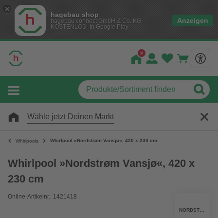
hagebau shop
Anzeigen
hagebau connect GmbH & Co. KG
KOSTENLOS- In Google Play
Wähle jetzt Deinen Markt
Whirlpool »Nordstrøm Vansjø«, 420 x 230 cm
Whirlpools
Whirlpool »Nordstrøm Vansjø«, 420 x
230 cm
Online-Artikelnr.: 1421418
NORDSTROM