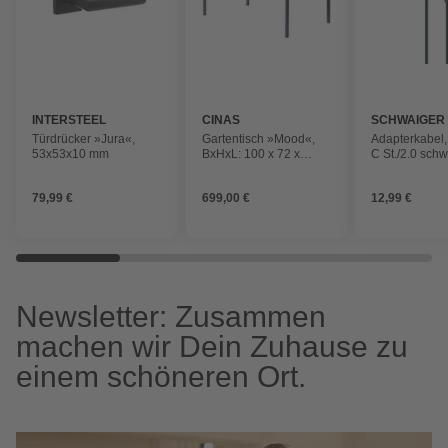
INTERSTEEL
CINAS
SCHWAIGER
Türdrücker »Jura«,
Gartentisch »Mood«,
Adapterkabel,
53x53x10 mm
BxHxL: 100 x 72 x
C St./2.0 sch
167,5 cm, Tischplatte:
Teakholz
79,99 €
699,00 €
12,99 €
Newsletter: Zusammen
machen wir Dein Zuhause zu
einem schöneren Ort.