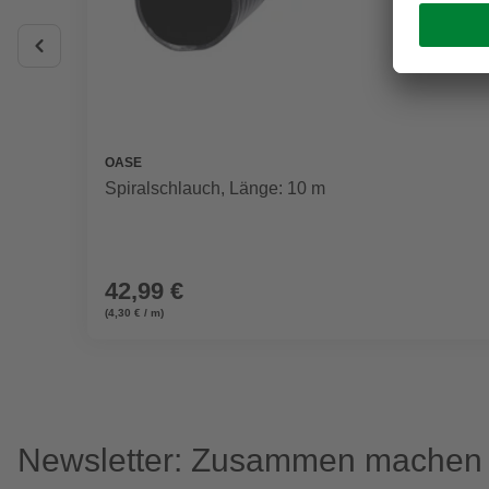
OASE
Spiralschlauch, Länge: 10 m
42,99 €
(4,30 € / m)
Newsletter: Zusammen machen w