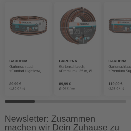
GARDENA
GARDENA
GARDENA
Gartenschlauch,
Gartenschlauch,
Gartenschlau
»Comfort Highflex«, 50
»Premium«, 25 m, Ø
»Premium Sup
m, druckfest, orange
3/4 Zoll, grau/orange
50 m, Ø 19 m
89,99 €
89,99 €
119,00 €
(1,80 € / m)
(3,60 € / m)
(2,38 € / m)
Newsletter: Zusammen
machen wir Dein Zuhause zu