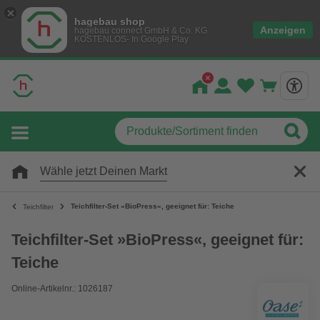
hagebau shop
Anzeigen
hagebau connect GmbH & Co. KG
KOSTENLOS- In Google Play
Wähle jetzt Deinen Markt
Teichfilter-Set »BioPress«, geeignet für: Teiche
Teichfilter
Teichfilter-Set »BioPress«, geeignet für:
Teiche
Online-Artikelnr.: 1026187