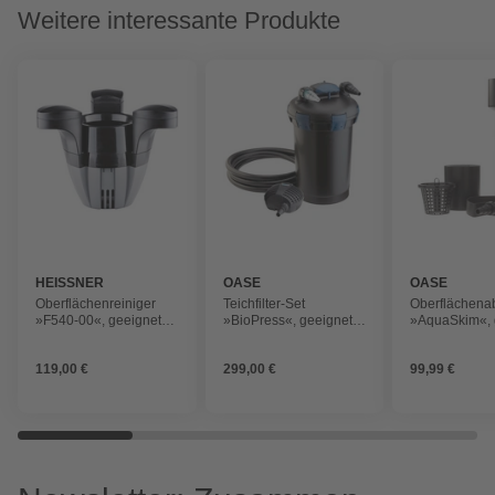
Weitere interessante Produkte
HEISSNER
OASE
OASE
Oberflächenreiniger
Teichfilter-Set
Oberflächena
»F540-00«, geeignet
»BioPress«, geeignet
»AquaSkim«, 
für: Teiche
für: Teiche
für: Teiche
119,00 €
299,00 €
99,99 €