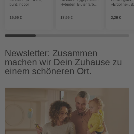
bunt, Indoor
Hybriden, Blütenfarbe:
»Ergoline«, B
mehrfarbig
27 cm, Procyc
19,99 €
17,99 €
2,29 €
Newsletter: Zusammen
machen wir Dein Zuhause zu
einem schöneren Ort.