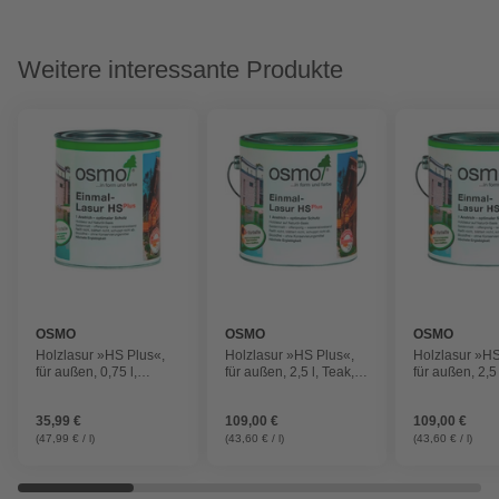
Weitere interessante Produkte
OSMO
OSMO
OSMO
Holzlasur »HS Plus«,
Holzlasur »HS Plus«,
Holzlasur »HS
für außen, 0,75 l,
für außen, 2,5 l, Teak,
für außen, 2,5 
rotzeder, seidenmatt
seidenmatt
Palisander, s
35,99 €
109,00 €
109,00 €
(47,99 € / l)
(43,60 € / l)
(43,60 € / l)