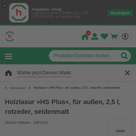
hagebau shop
Anzeigen
hagebau connect GmbH & Co. KG
KOSTENLOS- In Google Play
Wähle jetzt Deinen Markt
Holzlasur »HS Plus«, für außen, 2,5 l, rotzeder, seidenmatt
Holzlasuren
Holzlasur »HS Plus«, für außen, 2,5 l,
rotzeder, seidenmatt
Online-Artikelnr.: 1091193
OSMO