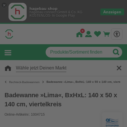
hagebau shop
Anzeigen
hagebau connect GmbH & Co. KG
KOSTENLOS- In Google Play
Wähle jetzt Deinen Markt
Badewanne »Lima«, BxHxL: 140 x 50 x 140 cm, viertelkre
Rechteck-Badewannen
Badewanne »Lima«, BxHxL: 140 x 50 x
140 cm, viertelkreis
Online-Artikelnr.: 1004715