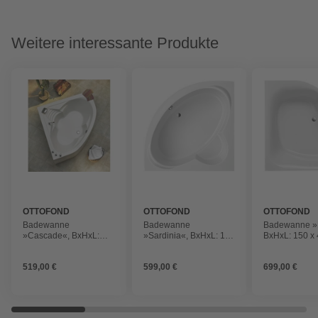
Weitere interessante Produkte
OTTOFOND
OTTOFOND
OTTOFOND
Badewanne
Badewanne
Badewanne »
»Cascade«, BxHxL:
»Sardinia«, BxHxL: 151
BxHxL: 150 x 
140 x 43 x 140 cm,
x 44 x 151 cm,
cm, viertelkrei
viertelkreis
viertelkreis
519,00 €
599,00 €
699,00 €