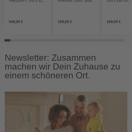
»MyZone «, 240 x 320
»Genua«, rund - grau
300 x 260 cm,
cm, rechteckig,
Polyester/Alumi
Sonnenschutzfaktor:
gruen
50 - grau
549,00 €
159,00 €
169,00 €
Newsletter: Zusammen
machen wir Dein Zuhause zu
einem schöneren Ort.