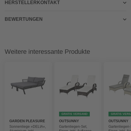
HERSTELLERKONTAKT
BEWERTUNGEN
Weitere interessante Produkte
GRATIS VERSAND
GRATIS VER
GARDEN PLEASURE
OUTSUNNY
OUTSUNNY
Sonnenliege »DELIA«,
Gartenliegen-Set,
Gartenliegen-
Aluminium, inkl.
Eisen, inkl. Auflagen,
Eisen, inkl. A