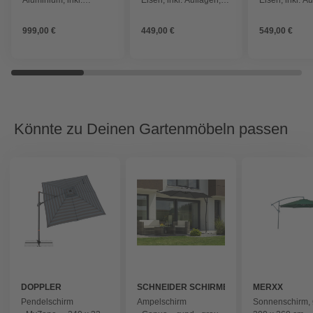
Auflagen, BxHxT: 170 x
BxHxT: 200 x 30 x 73
BxHxT: 200 x 
62 x 174 cm
cm
cm
999,00 €
449,00 €
549,00 €
Könnte zu Deinen Gartenmöbeln passen
DOPPLER
SCHNEIDER SCHIRME
MERXX
Pendelschirm
Ampelschirm
Sonnenschirm,