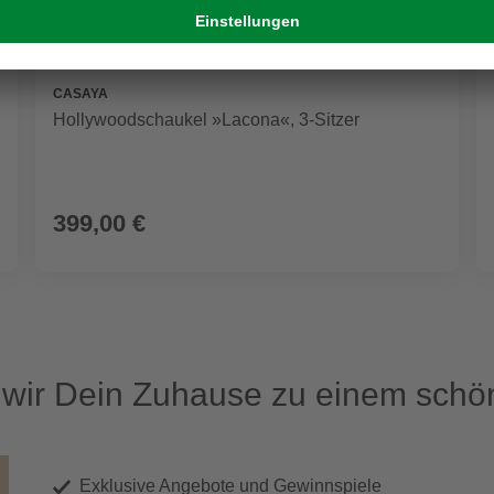
CASAYA
Hollywoodschaukel »Lacona«, 3-Sitzer
399,00 €
ir Dein Zuhause zu einem schön
Exklusive Angebote und Gewinnspiele