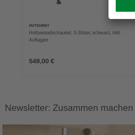
OUTSUNNY
Hollywoodschaukel, 3-Sitzer, schwarz, inkl.
Auflagen
549,00 €
Newsletter: Zusammen machen w