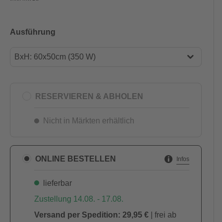
Ausführung
BxH: 60x50cm (350 W)
BxH: 60x50cm (350 W)
BxH: 90x50cm (450 W)
RESERVIEREN & ABHOLEN
BxH: 100x60cm (600 W)
Nicht in Märkten erhältlich
BxH: 100x60cm (800 W)
BxH: 120x60cm (1000 W)
ONLINE BESTELLEN
Infos
BxH: 120x60cm (1200 W)
lieferbar
Zustellung 14.08. - 17.08.
Versand per Spedition: 29,95 €
| frei ab