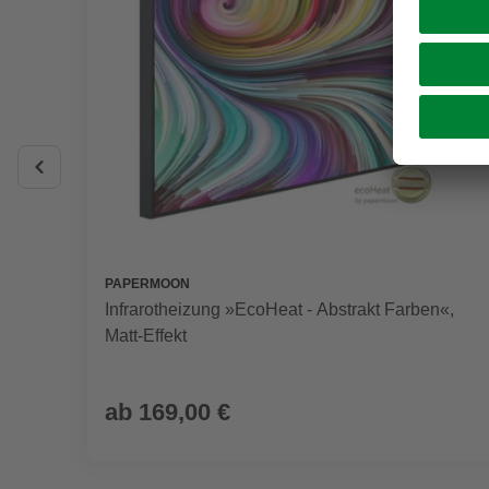
PAPERMOON
Infrarotheizung »EcoHeat - Abstrakt Farben«,
Matt-Effekt
ab
169,00 €