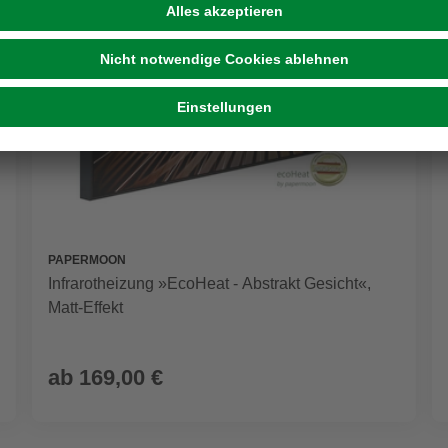
PAPERMOON
Infrarotheizung »EcoHeat - Abstrakt Gesicht«,
Matt-Effekt
ab
169,00 €