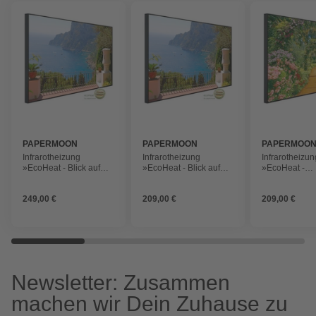
PAPERMOON
PAPERMOON
PAPERMOO
Infrarotheizung
Infrarotheizung
Infrarotheizun
»EcoHeat - Blick auf
»EcoHeat - Blick auf
»EcoHeat -
die Terrasse«, Matt-
die Terrasse«, Matt-
Blumengasse«
Effekt
Effekt
Effekt
249,00 €
209,00 €
209,00 €
Newsletter: Zusammen
machen wir Dein Zuhause zu