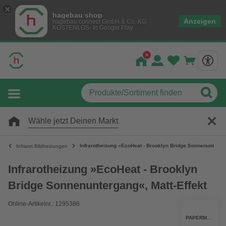
hagebau shop
Anzeigen
hagebau connect GmbH & Co. KG
KOSTENLOS- In Google Play
Wähle jetzt Deinen Markt
Infrarotheizung »EcoHeat - Brooklyn Bridge Sonnenuntergan
Infrarot Bildheizungen
Infrarotheizung »EcoHeat - Brooklyn
Bridge Sonnenuntergang«, Matt-Effekt
Online-Artikelnr.: 1295386
PAPERMOON