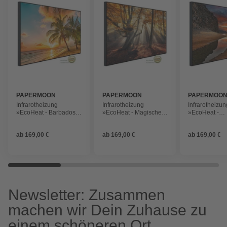
PAPERMOON
PAPERMOON
PAPERMOO
Infrarotheizung
Infrarotheizung
Infrarotheizun
»EcoHeat - Barbados
»EcoHeat - Magische
»EcoHeat -
Palm Beach«, Matt-
alte Bäume«, Matt-
Mongolischer
Effekt
Effekt
Tagesanbruch«
ab
169,00 €
ab
169,00 €
ab
169,00 €
Effekt
Newsletter: Zusammen
machen wir Dein Zuhause zu
einem schöneren Ort.