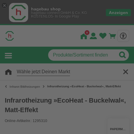
hagebau shop
Anzeigen
hagebau connect GmbH & Co. KG
KOSTENLOS- In Google Play
Wähle jetzt Deinen Markt
Infrarotheizung »EcoHeat - Buckelwal«, Matt-Effekt
Infrarot Bildheizungen
Infrarotheizung »EcoHeat - Buckelwal«,
Matt-Effekt
Online-Artikelnr.: 1295310
PAPERMOON